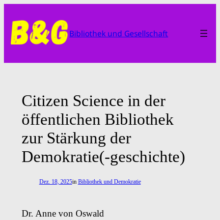
Zum
Inhalt
Bibliothek und Gesellschaft
springen
Citizen Science in der
öffentlichen Bibliothek
zur Stärkung der
Demokratie(-geschichte)
Dez. 18, 2025
in
Bibliothek und Demokratie
Dr. Anne von Oswald