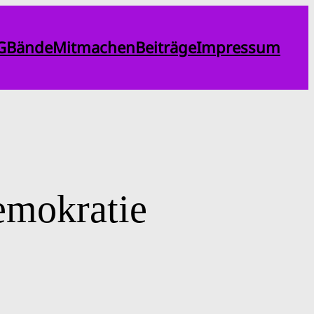
G
Bände
Mitmachen
Beiträge
Impressum
emokratie