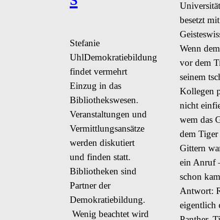
Universität
besetzt mit
Geisteswis
Stefanie
Wenn dem
UhlDemokratiebildung
vor dem Tr
findet vermehrt
seinem tsc
Einzug in das
Kollegen p
Bibliothekswesen.
nicht einfi
Veranstaltungen und
wem das G
Vermittlungsansätze
dem Tiger 
werden diskutiert
Gittern wa
und finden statt.
ein Anruf 
Bibliotheken sind
schon kam
Partner der
Antwort: R
Demokratiebildung.
eigentlich 
Wenig beachtet wird
Panther, Ti