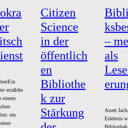
okra
Citizen
Bibl
er
Science
ksbe
itsch
in der
– me
ienst
öffentlich
als
en
Lese
Bibliothe
erun
fnerEin
er erzählte
k zur
n einem
schen
Stärkung
Anett Jach
fon: ein
Erlebnis w
 einer
der
Bibliothe