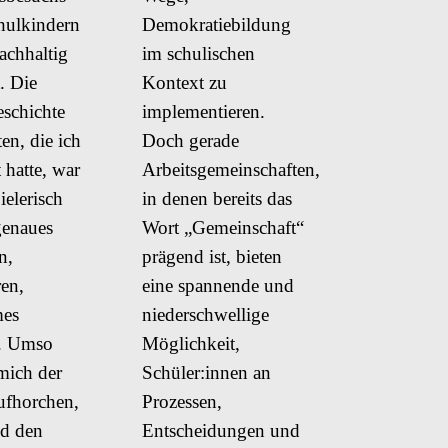
hulkindern
Demokratiebildung
achhaltig
im schulischen
. Die
Kontext zu
schichte
implementieren.
en, die ich
Doch gerade
 hatte, war
Arbeitsgemeinschaften,
ielerisch
in denen bereits das
genaues
Wort „Gemeinschaft“
n,
prägend ist, bieten
en,
eine spannende und
mes
niederschwellige
. Umso
Möglichkeit,
mich der
Schüler:innen an
fhorchen,
Prozessen,
nd den
Entscheidungen und