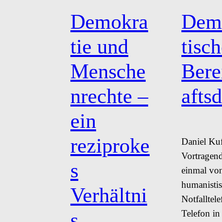
Demokra
Dem
tie und
tisch
Mensche
Bere
nrechte –
aftsd
ein
reziproke
Daniel Ku
Vortragend
s
einmal vo
humanisti
Verhältni
Notfalltele
Telefon in
s