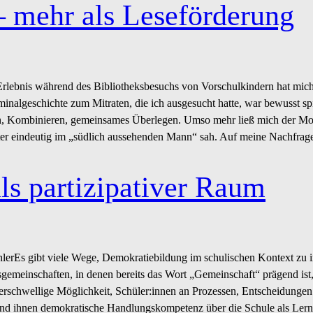
– mehr als Leseförderung
Erlebnis während des Bibliotheksbesuchs von Vorschulkindern hat mich
minalgeschichte zum Mitraten, die ich ausgesucht hatte, war bewusst spi
, Kombinieren, gemeinsames Überlegen. Umso mehr ließ mich der Mo
ter eindeutig im „südlich aussehenden Mann“ sah. Auf meine Nachfrag
ls partizipativer Raum
lerEs gibt viele Wege, Demokratiebildung im schulischen Kontext zu 
gemeinschaften, in denen bereits das Wort „Gemeinschaft“ prägend ist,
erschwellige Möglichkeit, Schüler:innen an Prozessen, Entscheidunge
 und ihnen demokratische Handlungskompetenz über die Schule als Lern