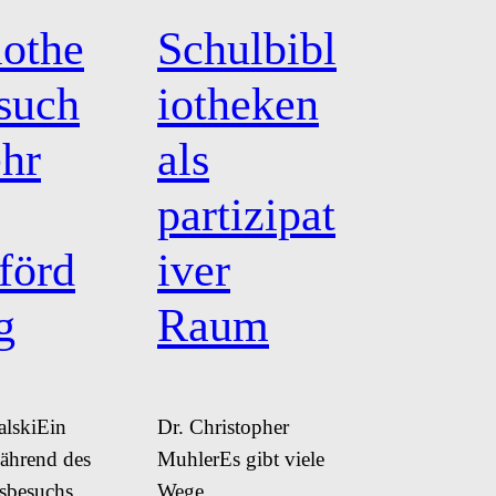
iothe
Schulbibl
such
iotheken
hr
als
partizipat
förd
iver
g
Raum
alskiEin
Dr. Christopher
ährend des
MuhlerEs gibt viele
ksbesuchs
Wege,