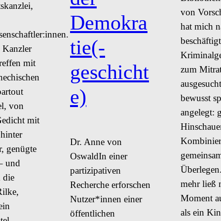
skanzlei,
von Vorsc
Demokra
hat mich n
senschaftler:innen.
beschäftigt
tie(-
 Kanzler
Kriminalge
effen mit
geschicht
zum Mitrat
hechischen
ausgesucht
e)
artout
bewusst sp
el, von
angelegt: 
edicht mit
Hinschaue
hinter
Kombinier
Dr. Anne von
r, genügte
gemeinsa
OswaldIn einer
– und
Überlegen
partizipativen
 die
mehr ließ 
Recherche erforschen
ilke,
Moment au
Nutzer*innen einer
ein
als ein Ki
öffentlichen
tel